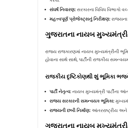
કરવી.
સંઘર્ષ નિવારણ:
સરકારના વિવિધ વિભાગો વચ્
મહત્ત્વપૂર્ણ પ્રોજેક્ટ્સનું નિરીક્ષણ:
રાજ્યના 
ગુજરાતના નાયબ મુખ્યમંત્ર
રાજ્ય રાજકારણમાં નાયબ મુખ્યમંત્રીની ભૂમિકા
હોવાના સાથે સાથે, પાર્ટીની રાજકીય સમન્વયમાં
રાજકીય દૃષ્ટિકોણથી શું ભૂમિકા ભજવ
પાર્ટી નેતૃત્વ:
નાયબ મુખ્યમંત્રી પાર્ટીના આ
રાજ્ય સરકારની સમન્વયક ભૂમિકા:
મુખ્યમ
રાજ્યની છબી નિર્માણ:
આંતરરાષ્ટ્રીય અને 
ગુજરાતના નાયબ મુખ્યમંત્રી