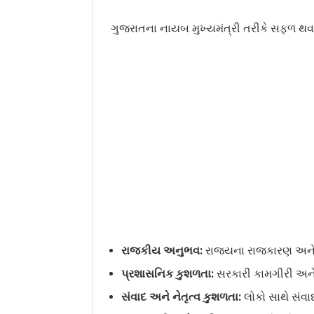
ગુજરાતના નાયબ મુખ્યમંત્રી તરીકે સફળ થવા 
રાજકીય અનુભવ:
રાજ્યના રાજકારણ અને
પ્રશાસનિક કુશળતા:
સરકારી કામગીરી અને
સંવાદ અને નેતૃત્વ કુશળતા:
લોકો સાથે સંવાદ