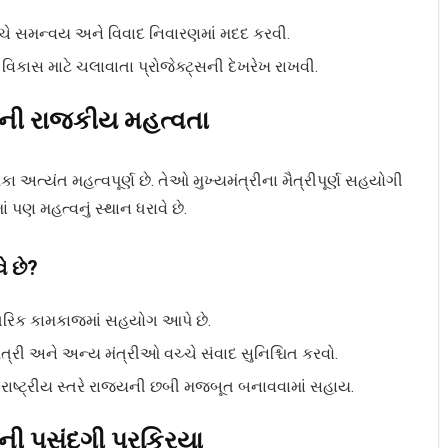
ચે સમન્વય અને વિવાદ નિવારણમાં મદદ કરવી.
વિકાસ માટે ચલાવાતા પ્રોજેક્ટ્સની દેખરેખ રાખવી.
ીની રાજકીય મહત્વતા
 અત્યંત મહત્વપૂર્ણ છે. તેઓ મુખ્યમંત્રીના મૈત્રીપૂર્ણ સહયોગી
 પણ મહત્વનું સ્થાન ધરાવે છે.
ે છે?
ંતરિક કામકાજમાં સહયોગ આપે છે.
ંત્રી અને અન્ય મંત્રીઓ વચ્ચે સંવાદ સુનિશ્ચિત કરવો.
રાષ્ટ્રીય સ્તરે રાજ્યની છબી મજબૂત બનાવવામાં સહાય.
ની પસંદગી પ્રક્રિયા