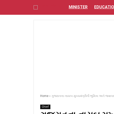
MINISTER
EDUCATI
Home
»
ગુજરાતના નાયબ મુખ્યમંત્રીની ભૂમિકા અને જવા
Chief