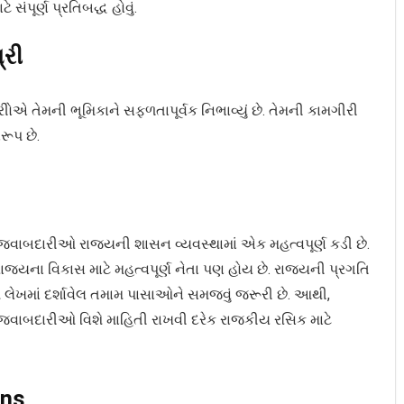
ે સંપૂર્ણ પ્રતિબદ્ધ હોવું.
્રી
ોએ તેમની ભૂમિકાને સફળતાપૂર્વક નિભાવ્યું છે. તેમની કામગીરી
ૂપ છે.
જવાબદારીઓ રાજ્યની શાસન વ્યવસ્થામાં એક મહત્વપૂર્ણ કડી છે.
રાજ્યના વિકાસ માટે મહત્વપૂર્ણ નેતા પણ હોય છે. રાજ્યની પ્રગતિ
 લેખમાં દર્શાવેલ તમામ પાસાઓને સમજવું જરૂરી છે. આથી,
 જવાબદારીઓ વિશે માહિતી રાખવી દરેક રાજકીય રસિક માટે
ons