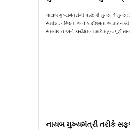
નાયબ મુખ્યમંત્રીની પસંદગી મુખ્યત્વે મુખ્યમં
સમીક્ષા, વરિષ્ઠતા અને કાર્યક્ષમતા આધારે નક
સમતોલન અને કાર્યક્ષમતા માટે મહત્વપૂર્ણ માન
નાયબ મુખ્યમંત્રી તરીકે સ