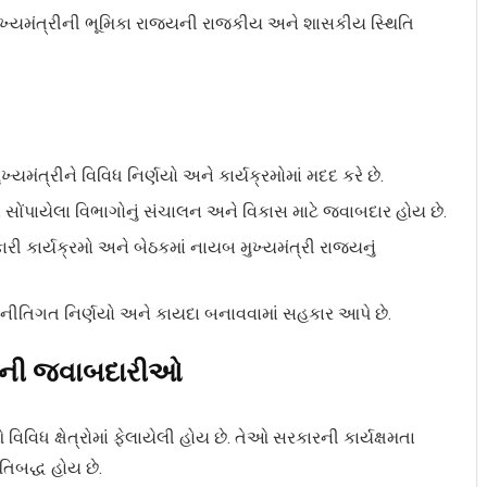
મુખ્યમંત્રીની ભૂમિકા રાજ્યની રાજકીય અને શાસકીય સ્થિતિ
્યમંત્રીને વિવિધ નિર્ણયો અને કાર્યક્રમોમાં મદદ કરે છે.
સોંપાયેલા વિભાગોનું સંચાલન અને વિકાસ માટે જવાબદાર હોય છે.
ી કાર્યક્રમો અને બેઠકમાં નાયબ મુખ્યમંત્રી રાજ્યનું
નીતિગત નિર્ણયો અને કાયદા બનાવવામાં સહકાર આપે છે.
રીની જવાબદારીઓ
િધ ક્ષેત્રોમાં ફેલાયેલી હોય છે. તેઓ સરકારની કાર્યક્ષમતા
તિબદ્ધ હોય છે.