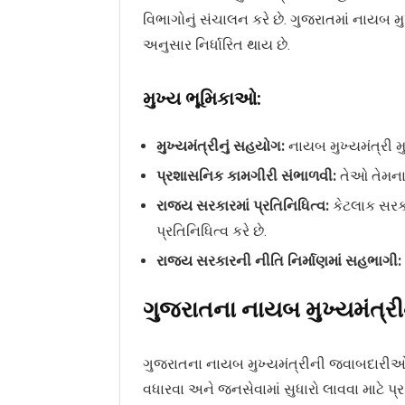
વિભાગોનું સંચાલન કરે છે. ગુજરાતમાં નાયબ 
અનુસાર નિર્ધારિત થાય છે.
મુખ્ય ભૂમિકાઓ:
મુખ્યમંત્રીનું સહયોગ:
નાયબ મુખ્યમંત્રી મુખ
પ્રશાસનિક કામગીરી સંભાળવી:
તેઓ તેમના 
રાજ્ય સરકારમાં પ્રતિનિધિત્વ:
કેટલાક સરકાર
પ્રતિનિધિત્વ કરે છે.
રાજ્ય સરકારની નીતિ નિર્માણમાં સહભાગી:
ગુજરાતના નાયબ મુખ્યમંત્
ગુજરાતના નાયબ મુખ્યમંત્રીની જવાબદારીઓ વિવ
વધારવા અને જનસેવામાં સુધારો લાવવા માટે પ્ર