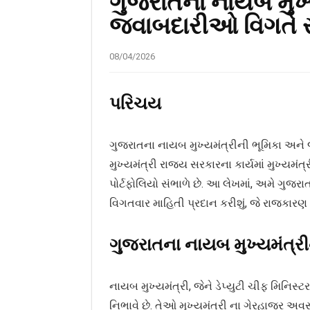
ગુજરાતના નાયબ મુખ્
જવાબદારીઓ વિગતે
08/04/2026
પરિચય
ગુજરાતના નાયબ મુખ્યમંત્રીની ભૂમિકા અન
મુખ્યમંત્રી રાજ્ય સરકારના કાર્યમાં મુખ્યમંત
પોર્ટફોલિયો સંભાળે છે. આ લેખમાં, અમે ગુજ
વિગતવાર માહિતી પ્રદાન કરીશું, જે રાજકાર
ગુજરાતના નાયબ મુખ્યમંત્રીની
નાયબ મુખ્યમંત્રી, જેને ડેપ્યુટી ચીફ મિનિસ્ટ
નિભાવે છે. તેઓ મુખ્યમંત્રી ના ગેરહાજર અવ