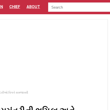
ON
CHIEF
ABOUT
બદારીઓ વિગતે સમજાવવી