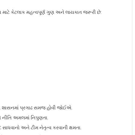
માટે કેટલાક મહત્વપૂર્ણ ગુણ અને લાયકાત જરૂરી છે:
 શાસનમાં પ્રગાઢ સમજ હોવી જોઈએ.
 નીતિ અમલમાં નિપુણતા.
 સાધવાનો અને ટીમ નેતૃત્વ કરવાની ક્ષમતા.