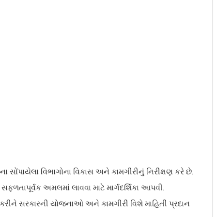
ા સોંપાયેલા વિભાગોના વિકાસ અને કામગીરીનું નિરીક્ષણ કરે છે.
ળતાપૂર્વક અમલમાં લાવવા માટે માર્ગદર્શિકા આપવી.
ત કરીને સરકારની યોજનાઓ અને કામગીરી વિશે માહિતી પ્રદાન