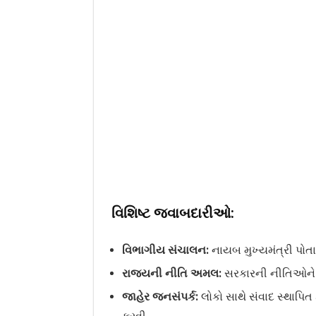
વિશિષ્ટ જવાબદારીઓ:
વિભાગીય સંચાલન:
નાયબ મુખ્યમંત્રી પોતાન
રાજ્યની નીતિ અમલ:
સરકારની નીતિઓને સફ
જાહેર જનસંપર્ક:
લોકો સાથે સંવાદ સ્થાપિ