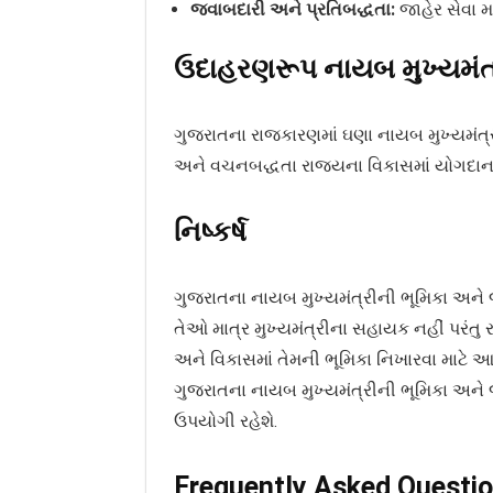
જવાબદારી અને પ્રતિબદ્ધતા:
જાહેર સેવા માટ
ઉદાહરણરૂપ નાયબ મુખ્યમંત
ગુજરાતના રાજકારણમાં ઘણા નાયબ મુખ્યમંત્રી
અને વચનબદ્ધતા રાજ્યના વિકાસમાં યોગદાનર
નિષ્કર્ષ
ગુજરાતના નાયબ મુખ્યમંત્રીની ભૂમિકા અને 
તેઓ માત્ર મુખ્યમંત્રીના સહાયક નહીં પરંતુ 
અને વિકાસમાં તેમની ભૂમિકા નિખારવા માટે આ
ગુજરાતના નાયબ મુખ્યમંત્રીની ભૂમિકા અને
ઉપયોગી રહેશે.
Frequently Asked Questi