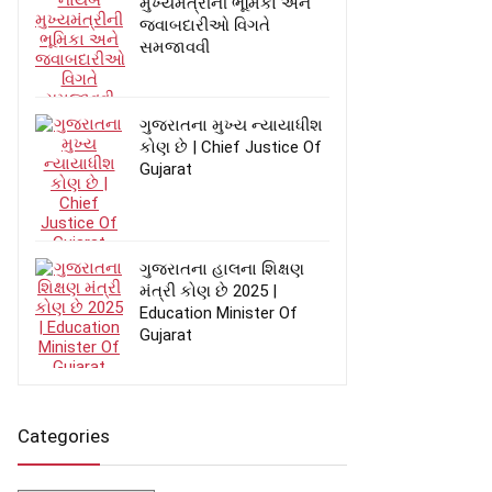
મુખ્યમંત્રીની ભૂમિકા અને
જવાબદારીઓ વિગતે
સમજાવવી
ગુજરાતના મુખ્ય ન્યાયાધીશ
કોણ છે | Chief Justice Of
Gujarat
ગુજરાતના હાલના શિક્ષણ
મંત્રી કોણ છે 2025 |
Education Minister Of
Gujarat
Categories